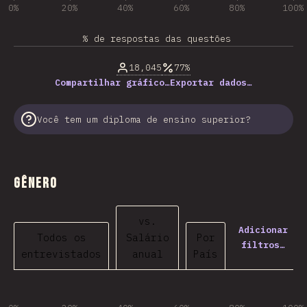
0%
20%
40%
60%
80%
100%
% de respostas das questões
18,045
77%
Compartilhar gráfico…
Exportar dados…
Você tem um diploma de ensino superior?
Gênero
vs.
Adicionar
Todos os
Salário
Por
filtros…
entrevistados
anual
País