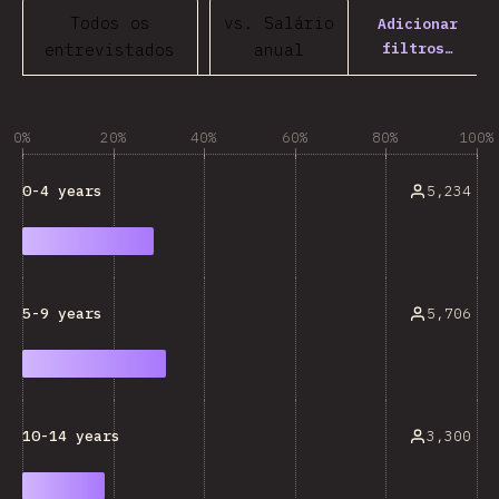
Todos os
vs. Salário
Adicionar
filtros…
entrevistados
anual
0%
20%
40%
60%
80%
100%
5,234
0-4 years
5,706
5-9 years
3,300
10-14 years