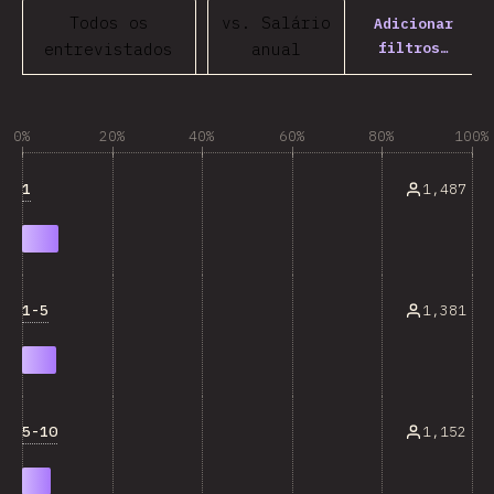
Todos os
vs. Salário
Adicionar
filtros…
entrevistados
anual
0%
20%
40%
60%
80%
100%
1
1,487
1-5
1,381
5-10
1,152