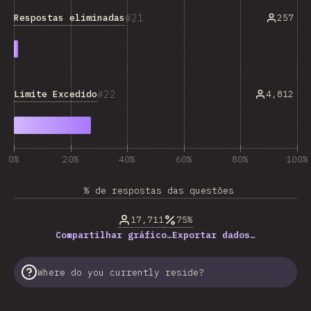
21
Respostas eliminadas
257
22
Limite Excedido
4,812
0%
20%
40%
60%
80%
100%
% de respostas das questões
17,711
75%
Compartilhar gráfico…
Exportar dados…
Where do you currently reside?