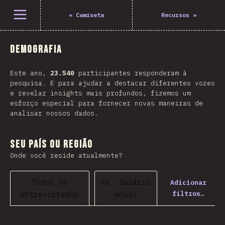
Abrir menu
«
Camiseta
Recursos
»
Demografia
Este ano,
23.540
participantes responderam à
pesquisa. E para ajudar a destacar diferentes vozes
e revelar insights mais profundos, fizemos um
esforço especial para fornecer novas maneiras de
analisar nossos dados.
Seu país ou região
Onde você reside atualmente?
Todos os
vs. Salário
Adicionar
filtros…
entrevistados
anual