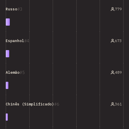
3
779
Russo
4
673
Espanhol
5
489
Alemão
6
361
Chinês (Simplificado)