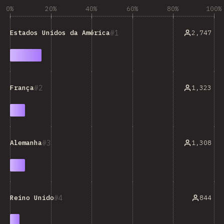
0%
20%
40%
60%
80%
100%
1
2,747
Estados Unidos da América
2
1,323
França
3
1,308
Alemanha
4
844
Reino Unido