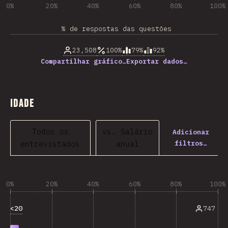
0%
20%
40%
60%
80%
100%
% de respostas das questões
23,508
100%
79%
92%
Compartilhar gráfico…
Exportar dados…
Idade
Todos os
vs. Salário
Adicionar
filtros…
entrevistados
anual
0%
20%
40%
60%
80%
100%
<20
747