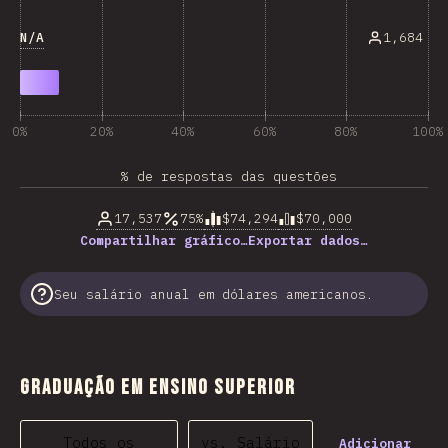
N/A
1,684
0%
20%
40%
60%
80%
100%
% de respostas das questões
17,537
75%
$74,294
$70,000
Compartilhar gráfico…
Exportar dados…
Seu salário anual em dólares americanos.
Graduação em Ensino Superior
Todos os
vs. Salário
Adicionar