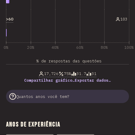
>60
103
0%
20%
40%
60%
80%
100%
% de respostas das questões
17,726
75%
31.7
31
Compartilhar gráfico…
Exportar dados…
Quantos anos você tem?
Anos de experiência