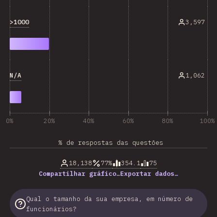
>1000
3,597
N/A
1,062
0%
20%
40%
60%
80%
100%
% de respostas das questões
18,138
77%
354.1
75
Compartilhar gráfico…
Exportar dados…
Qual o tamanho da sua empresa, em número de
funcionários?