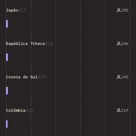
17
280
Japão
18
246
República Tcheca
19
245
Coreia do Sul
20
219
Colômbia