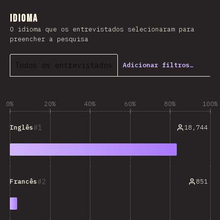
Idioma
O idioma que os entrevistados selecionaram para
preencher a pesquisa
Todos os entrevistados
Adicionar filtros…
0%
20%
40%
60%
80%
100%
1
18,744
Inglês
2
851
Francês