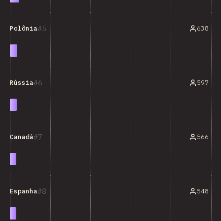
5
638
Polônia
6
597
Rússia
7
566
Canadá
8
548
Espanha