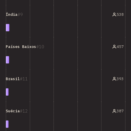
9
538
Índia
10
457
Países Baixos
11
393
Brasil
12
387
Suécia