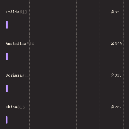
13
351
Itália
14
340
Austrália
15
333
Ucrânia
16
282
China