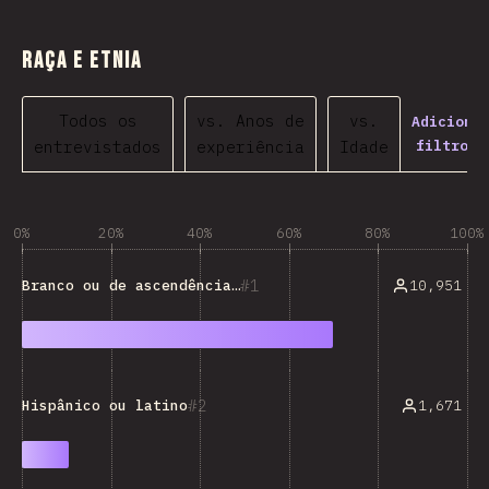
Raça e etnia
Todos os
vs. Anos de
vs.
Adiciona
filtros…
entrevistados
experiência
Idade
0%
20%
40%
60%
80%
100%
1
10,951
Branco ou de ascendência europeia
2
1,671
Hispânico ou latino