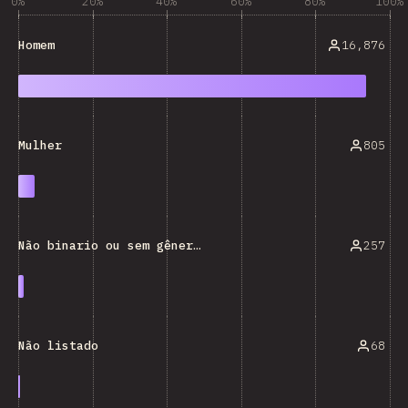
0%
20%
40%
60%
80%
100%
16,876
Homem
805
Mulher
257
Não binario ou sem gênero definido
68
Não listado