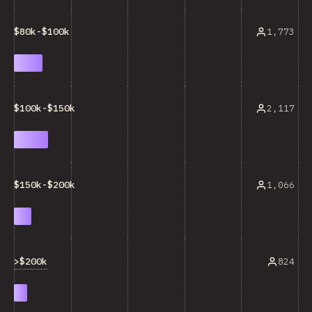
1,773
$80k-$100k
2,117
$100k-$150k
1,066
$150k-$200k
>$200k
824