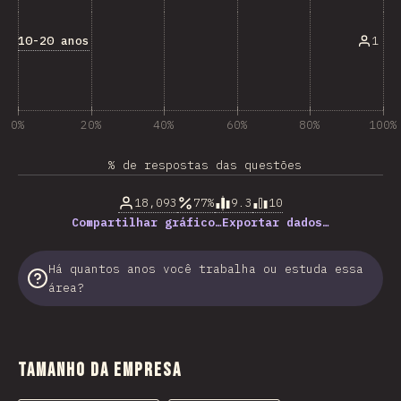
10-20 anos
1
0%
20%
40%
60%
80%
100%
% de respostas das questões
18,093
77%
9.3
10
Compartilhar gráfico…
Exportar dados…
Há quantos anos você trabalha ou estuda essa
área?
Tamanho da empresa