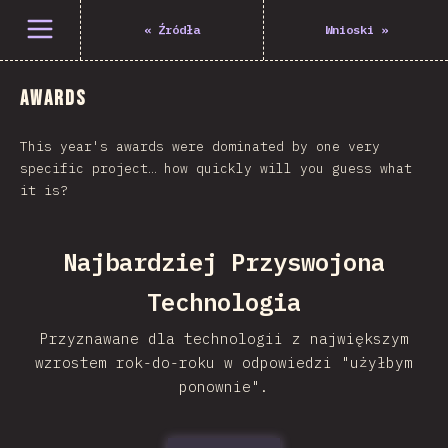
Open menu
«
Źródła
Wnioski
»
Awards
This year's awards were dominated by one very
specific project… how quickly will you guess what
it is?
Najbardziej Przyswojona
Technologia
Przyznawane dla technologii z największym
wzrostem rok-do-roku w odpowiedzi "użyłbym
ponownie".