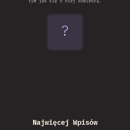
tym jak się o niej dowiedzą.
?
Vitest
Najwięcej Wpisów