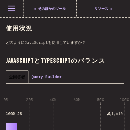
メニューを開く
«
そのほかのツール
リソース
»
使用状況
どのようにJavaScriptを使用していますか？
JavaScriptとTypeScriptのバランス
全回答者
Query Builder
0%
20%
40%
60%
80%
100%
100% JS
1,610