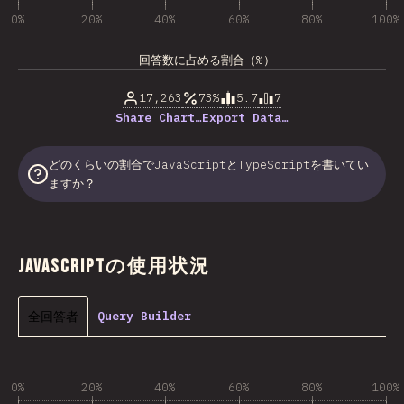
0%
20%
40%
60%
80%
100%
回答数に占める割合（%）
17,263
73%
5.7
7
Share Chart…
Export Data…
どのくらいの割合でJavaScriptとTypeScriptを書いてい
ますか？
JavaScriptの使用状況
全回答者
Query Builder
0%
20%
40%
60%
80%
100%