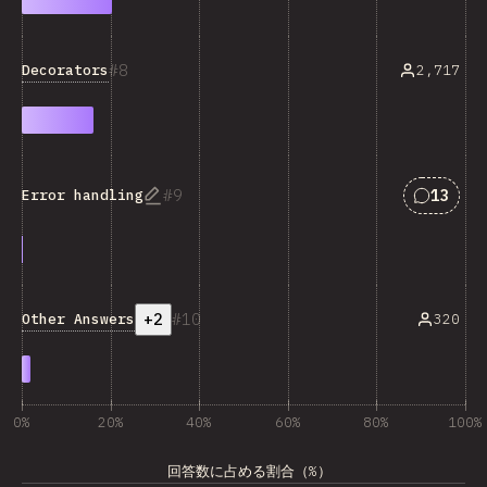
8
Decorators
2,717
Answers
9
13
Error handling
+2
10
Other Answers
320
0%
20%
40%
60%
80%
100%
回答数に占める割合（%）