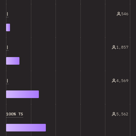
|
546
|
1,857
|
4,569
100% TS
5,562