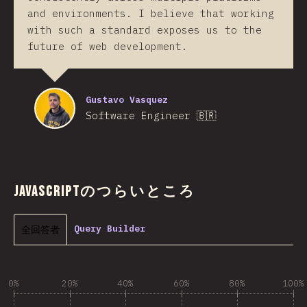
and environments. I believe that working
with such a standard exposes us to the
future of web development.
Gustavo Vasquez
Software Engineer 🇧🇷
JavaScriptのつらいところ
全回答者
Query Builder
0%
20%
40%
60%
80%
100%