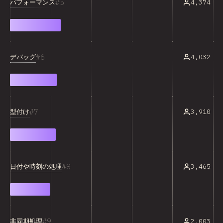
5
パフォーマンス
4,374
6
デバッグ
4,032
7
型付け
3,910
8
日付や時刻の処理
3,465
9
非同期処理
2,003