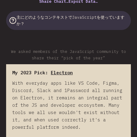
Share Chart…
Export Data…
主にどのようなコンテキストでJavaScriptを使っています
か？
We asked members of the JavaScript community to
share their “pick of the year”
My 2023 Pick:
Electron
With everyday apps like VS Code, Figma,
Discord, Slack and 1Password all running
on Electron, it remains an integral part
of the JS and developer ecosystem. Many
tools we all use wouldn't exist without
it, and when used correctly it's a
powerful platform indeed.