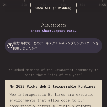
0%
20%
40%
60%
80%
100%
Show All (6 hidden)
回答数に占める割合（%）
18,316
78%
Share Chart…
Export Data…
過去1年間で、どのアーキテクチャやレンダリングパターンを
使用しましたか？
We asked members of the JavaScript community to
share their “pick of the year”
My 2023 Pick:
Web Interoperable Runtimes
Web Interoperable Runtimes are execution
environments that allow code to run
consistently across multiple platforms