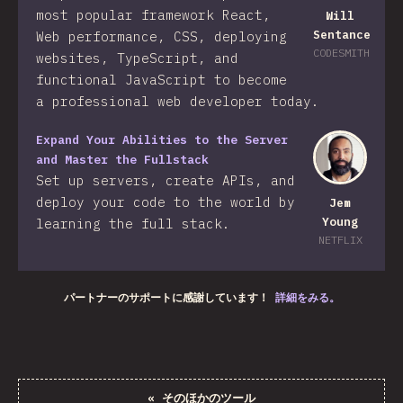
most popular framework React,
Will
Sentance
Web performance, CSS, deploying
CODESMITH
websites, TypeScript, and
functional JavaScript to become
a professional web developer today.
Expand Your Abilities to the Server
and Master the Fullstack
Set up servers, create APIs, and
deploy your code to the world by
Jem
Young
learning the full stack.
NETFLIX
パートナーのサポートに感謝しています！
詳細をみる。
«
そのほかのツール