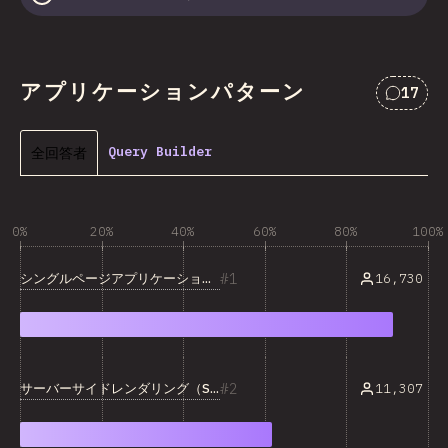
アプリケーションパターン
17
Comm
全回答者
Query Builder
0%
20%
40%
60%
80%
100%
1
シングルページアプリケーション（SPA）
16,730
2
サーバーサイドレンダリング（SSR）
11,307