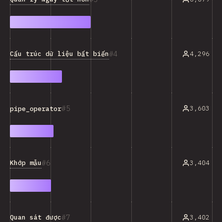
4
Cấu trúc dữ liệu bất biến
4,296
5
3,603
pipe_operator
6
Khớp mẫu
3,404
7
Quan sát được
3,402