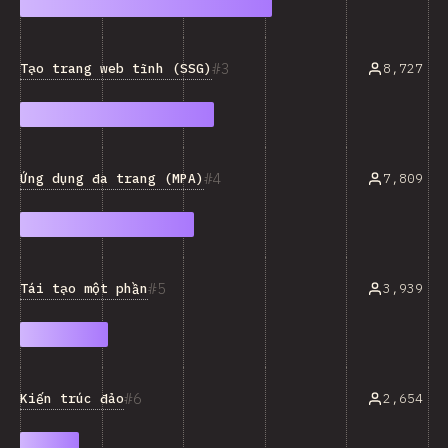
3
Tạo trang web tĩnh (SSG)
8,727
4
Ứng dụng đa trang (MPA)
7,809
5
Tái tạo một phần
3,939
6
Kiến trúc đảo
2,654