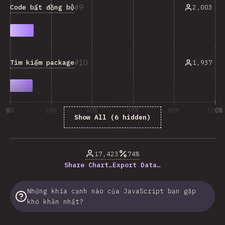
9
Code bất đồng bộ
2,003
10
Tìm kiếm package
1,937
0%
20%
40%
60%
80%
100%
Show All (6 hidden)
% của người trả lời câu hỏi
17,423
74%
Share Chart…
Export Data…
Những khía cạnh nào của JavaScript bạn gặp
khó khăn nhất?