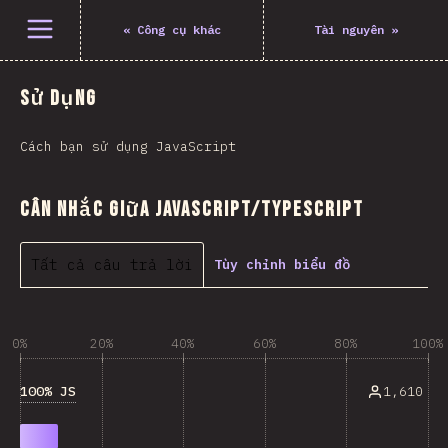
Mở menu
«
Công cụ khác
Tài nguyên
»
Sử dụng
Cách bạn sử dụng JavaScript
Cân nhắc giữa JavaScript/TypeScript
Tất cả câu trả lời
Tùy chỉnh biểu đồ
0%
20%
40%
60%
80%
100%
100% JS
1,610