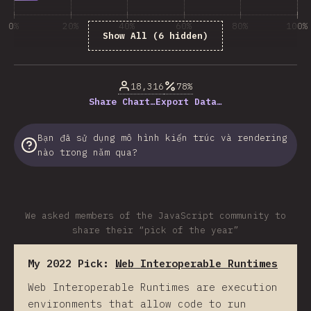
0%
20%
40%
60%
80%
100%
Show All (6 hidden)
% của người trả lời câu hỏi
18,316
78%
Share Chart…
Export Data…
Bạn đã sử dụng mô hình kiến trúc và rendering
nào trong năm qua?
We asked members of the JavaScript community to
share their “pick of the year”
My 2022 Pick:
Web Interoperable Runtimes
Web Interoperable Runtimes are execution
environments that allow code to run