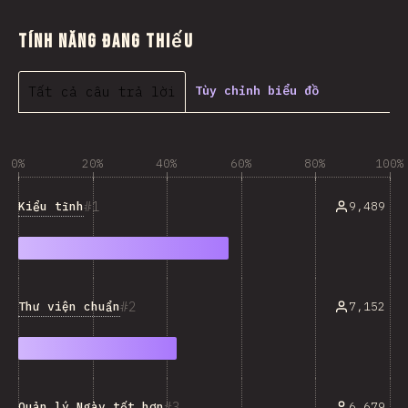
Tính năng đang thiếu
Tất cả câu trả lời
Tùy chỉnh biểu đồ
0%
20%
40%
60%
80%
100%
1
Kiểu tĩnh
9,489
2
Thư viện chuẩn
7,152
3
Quản lý Ngày tốt hơn
6,679