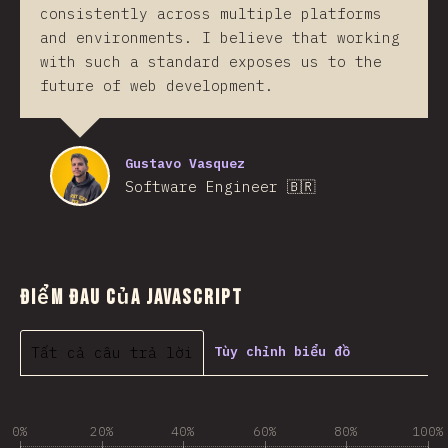
consistently across multiple platforms
and environments. I believe that working
with such a standard exposes us to the
future of web development.
Gustavo Vasquez
Software Engineer 🇧🇷
Điểm đau của JavaScript
Tất cả câu trả lời
Tùy chỉnh biểu đồ
0%
20%
40%
60%
80%
100%