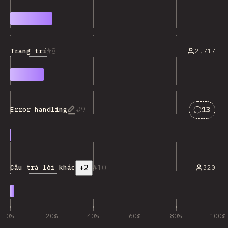
8
Trang trí
2,717
Answers
9
13
Error handling
+2
10
Câu trả lời khác
320
0%
20%
40%
60%
80%
100%