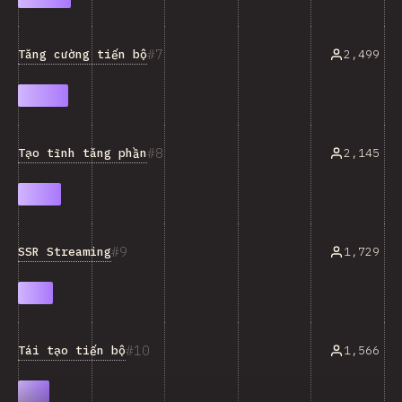
7
Tăng cường tiến bộ
2,499
8
Tạo tĩnh tăng phần
2,145
9
SSR Streaming
1,729
10
Tái tạo tiến bộ
1,566