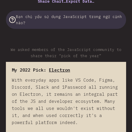
Share Chart…
Export Data…
Bạn chủ yếu sử dụng JavaScript trong ngữ cảnh
nào?
We asked members of the JavaScript community to
share their “pick of the year”
My 2022 Pick:
Electron
With everyday apps like VS Code, Figma,
Discord, Slack and 1Password all running
on Electron, it remains an integral part
of the JS and developer ecosystem. Many
tools we all use wouldn't exist without
it, and when used correctly it's a
powerful platform indeed.