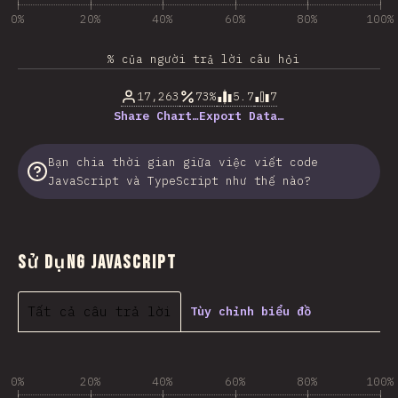
0%
20%
40%
60%
80%
100%
% của người trả lời câu hỏi
17,263
73%
5.7
7
Share Chart…
Export Data…
Bạn chia thời gian giữa việc viết code
JavaScript và TypeScript như thế nào?
Sử dụng JavaScript
Tất cả câu trả lời
Tùy chỉnh biểu đồ
0%
20%
40%
60%
80%
100%