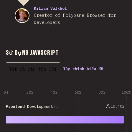
Kilian Valkhof
Creator of Polypane Browser for
Developers
Sử dụng JavaScript
Tất cả câu trả lời
Tùy chỉnh biểu đồ
0%
20%
40%
60%
80%
100%
1
18,402
Frontend Development