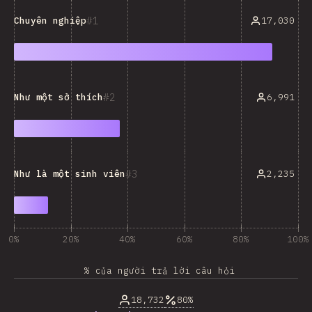
1
17,030
Chuyên nghiệp
2
6,991
Như một sở thích
3
2,235
Như là một sinh viên
0%
20%
40%
60%
80%
100%
% của người trả lời câu hỏi
18,732
80%