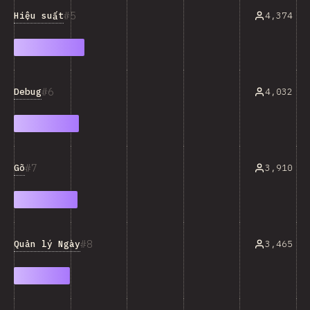
5
Hiệu suất
4,374
6
Debug
4,032
7
Gõ
3,910
8
Quản lý Ngày
3,465