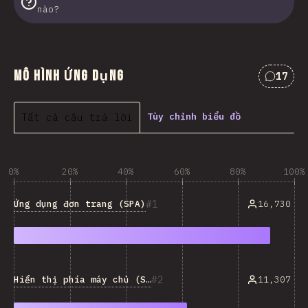
nào?
Mô hình Ứng dụng
17
Nhận x
Tất cả câu trả lời
Tùy chỉnh biểu đồ
0%
20%
40%
60%
80%
100%
1
Ứng dụng đơn trang (SPA)
16,730
2
Hiển thị phía máy chủ (SSR)
11,307