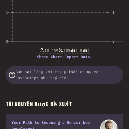
1
1
0
0
18,459
78%
2.8
3
Share Chart…
Export Data…
Bạn hài lòng với trạng thái chung của
JavaScript như thế nào?
Tài nguyên được đề xuất
Your Path to Becoming a Senior Web
Developer!