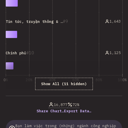
9
1,643
Tin tức, truyền thông & blog
10
1,125
Chính phủ
0%
20%
40%
60%
80%
100%
Show All (11 hidden)
% của người trả lời câu hỏi
16,877
72%
Share Chart…
Export Data…
Bạn làm việc trong (những) ngành công nghiệp