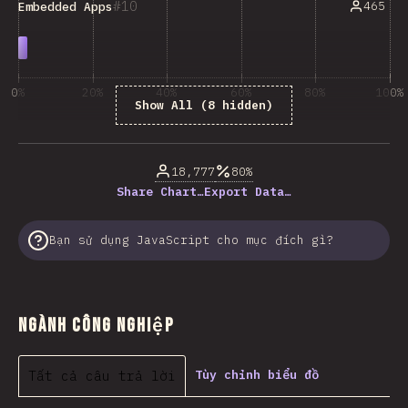
10
465
Embedded Apps
0%
20%
40%
60%
80%
100%
Show All (8 hidden)
% của người trả lời câu hỏi
18,777
80%
Share Chart…
Export Data…
Bạn sử dụng JavaScript cho mục đích gì?
Ngành công nghiệp
Tất cả câu trả lời
Tùy chỉnh biểu đồ