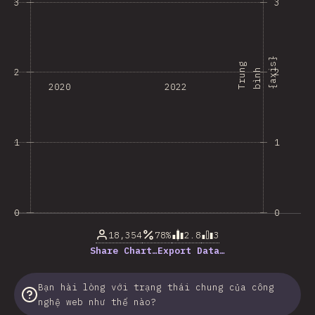
3
3
}
T
r
u
g
b
ì
n
{
a
x
s
2
2
n
h
i
2020
2022
1
1
0
0
18,354
78%
2.8
3
Share Chart…
Export Data…
Bạn hài lòng với trạng thái chung của công
nghệ web như thế nào?