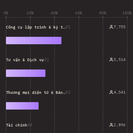
0%
20%
40%
60%
80%
100%
1
7,755
Công cụ lập trình & kỹ thuật
2
5,514
Tư vấn & Dịch vụ
3
4,541
Thương mại điện tử & Bán lẻ
4
2,896
Tài chính