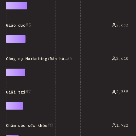
5
2,632
Giáo dục
6
2,610
Công cụ Marketing/Bán hàng/Phân tích
7
2,335
Giải trí
8
1,722
Chăm sóc sức khỏe