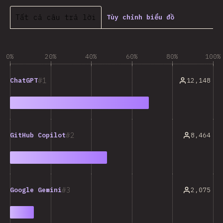
Tất cả câu trả lời
Tùy chỉnh biểu đồ
0%
20%
40%
60%
80%
100%
1
12,148
ChatGPT
2
8,464
GitHub Copilot
3
2,075
Google Gemini