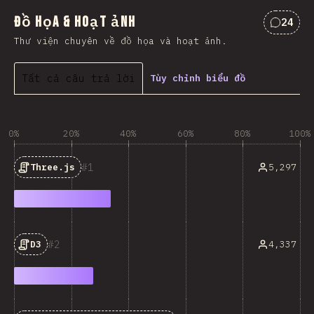
Đồ họa & Hoạt ảnh
24
Nhận x
Thư viện chuyên về đồ họa và hoạt ảnh.
Tất cả câu trả lời
Tùy chỉnh biểu đồ
0%
20%
40%
60%
80%
100%
1
5,297
Three.js
2
4,337
D3