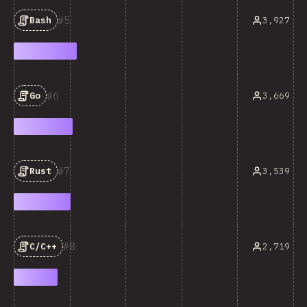
5
3,927
Bash
6
3,669
Go
7
3,539
Rust
8
2,719
C/C++