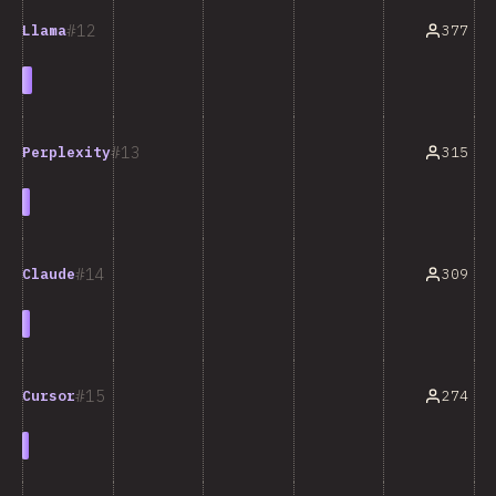
12
377
Llama
13
315
Perplexity
14
309
Claude
15
274
Cursor