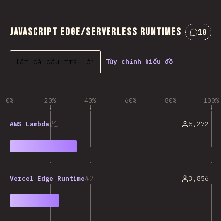
JavaScript Edge/Serverless Runtimes
18
Nhận x
Tất cả câu trả lời
Tùy chỉnh biểu đồ
0%
20%
40%
60%
80%
100%
1
5,272
AWS Lambda
2
3,856
Vercel Edge Runtime