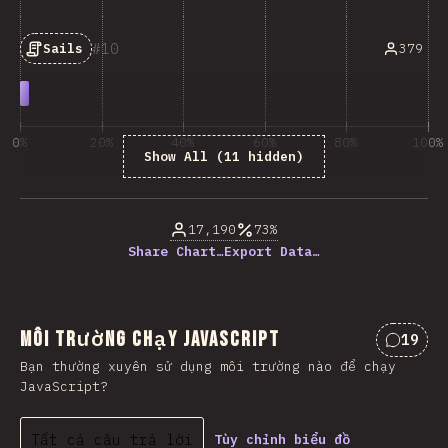
10
379
Sails
0%
20%
40%
60%
80%
100%
Show All (11 hidden)
% của người trả lời câu hỏi
17,190
73%
Share Chart…
Export Data…
Môi trường chạy JavaScript
19
Nhận x
Bạn thường xuyên sử dụng môi trường nào để chạy
JavaScript?
Tất cả câu trả lời
Tùy chỉnh biểu đồ