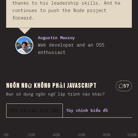
thanks to his leadership skills. And he
continues to push the Node project
forward.
Augustin Mauroy
Web developer and an OSS
enthusiast
Ngôn ngữ không phải JavaScript
57
Nhận x
Bạn sử dụng ngôn ngữ lập trình nào khác?
Tất cả câu trả lời
Tùy chỉnh biểu đồ
0%
20%
40%
60%
80%
100%