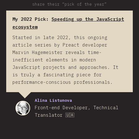
share their “pick of the year”
My 2022 Pick:
Speeding up the JavaScript
ecosystem
Started in late 2022, this ongoing
article series by Preact developer
Marvin Hagemeister reveals time-
inefficient elements in modern
JavaScript projects and approaches. It
is truly a fascinating piece for
performance-conscious professionals.
Alina Listunova
Front-end Developer, Technical
Translator 🇺🇦