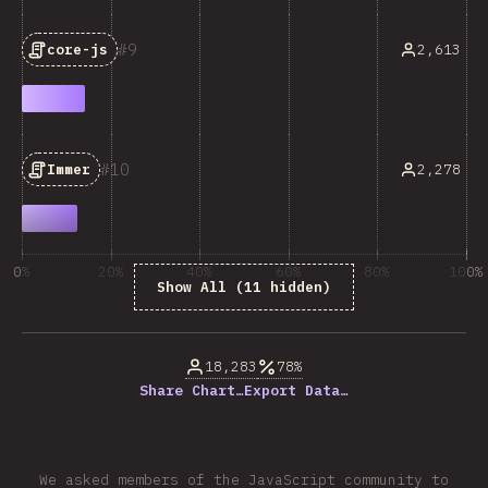
9
2,613
core-js
10
2,278
Immer
0%
20%
40%
60%
80%
100%
Show All (11 hidden)
% của người trả lời câu hỏi
18,283
78%
Share Chart…
Export Data…
We asked members of the JavaScript community to