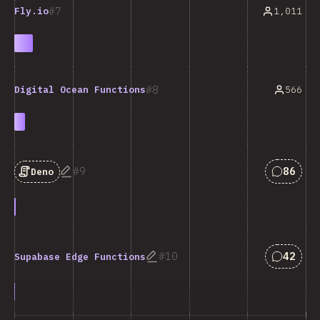
7
1,011
Fly.io
8
566
Digital Ocean Functions
Answers
9
86
Deno
Answers
10
42
Supabase Edge Functions