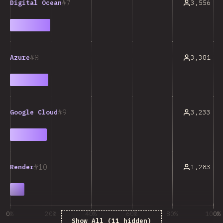
7
3,556
Digital Ocean
8
3,381
Azure
9
3,233
Google Cloud
10
1,283
Render
0%
20%
40%
60%
80%
100%
Show All (11 hidden)