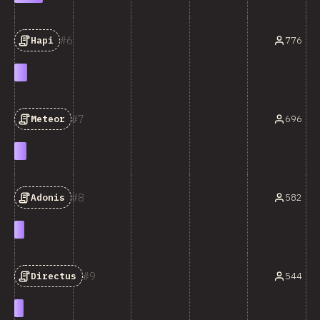
6
776
Hapi
7
696
Meteor
8
582
Adonis
9
544
Directus