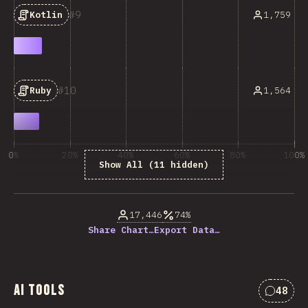
9
1,759
Kotlin
10
1,564
Ruby
0%
20%
40%
60%
80%
100%
Show All (11 hidden)
% của người trả lời câu hỏi
17,446
74%
Share Chart…
Export Data…
AI Tools
48
Nhận x