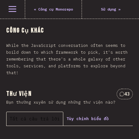
Mở menu
«
Công cụ Monorepo
Sử dụng
»
Công cụ khác
While the JavaScript conversation often seems to
boild down to which framework to pick, it's worth
remembering that there's a whole galaxy of other
tools, services, and platforms to explore beyond
that!
Thư viện
43
Nhận x
Bạn thường xuyên sử dụng những thư viện nào?
Tất cả câu trả lời
Tùy chỉnh biểu đồ