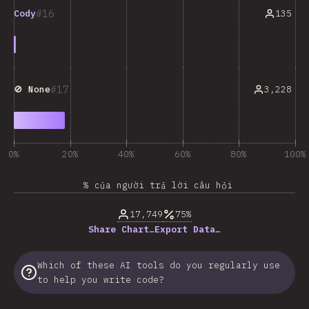
16
135
Cody
17
3,228
🚫 None
0%
20%
40%
60%
80%
100%
% của người trả lời câu hỏi
17,749
75%
Share Chart…
Export Data…
Which of these AI tools do you regularly use
to help you write code?