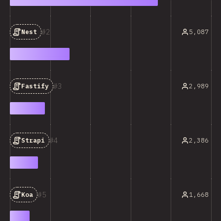
2
5,087
Nest
3
2,989
Fastify
4
2,386
Strapi
5
1,668
Koa