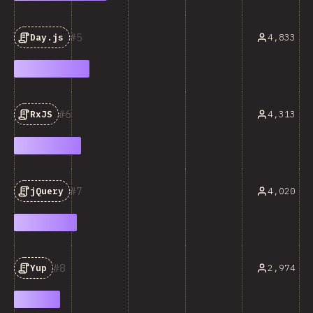
5
4,833
Day.js
6
4,313
RxJS
7
4,020
jQuery
8
2,974
Yup