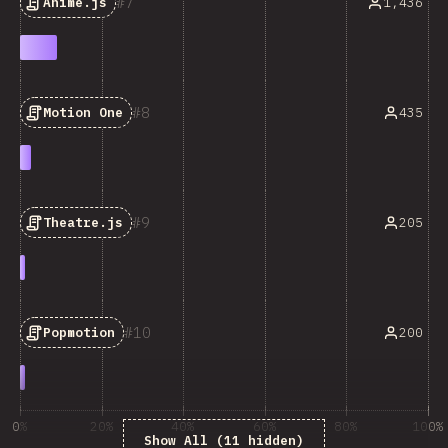
7
1,436
Anime.js
8
435
Motion One
9
205
Theatre.js
10
200
Popmotion
0%
20%
40%
60%
80%
100%
Show All (11 hidden)