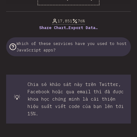
% của người trả lời câu hỏi
17,851
76%
Share Chart…
Export Data…
Which of these services have you used to host
JavaScript apps?
Chia sẻ khảo sát này trên Twitter,
Facebook hoặc qua email thì đã được
💡
khoa học chứng minh là cải thiện
hiệu suất viết code của bạn lên tới
15%.