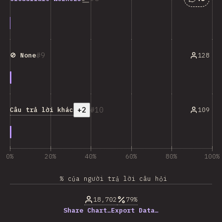
9
128
🚫 None
+2
10
Câu trả lời khác
109
0%
20%
40%
60%
80%
100%
% của người trả lời câu hỏi
18,702
79%
Share Chart…
Export Data…