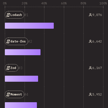
0%
20%
40%
60%
80%
100%
1
9,076
Lodash
2
6,642
date-fns
3
6,167
Zod
4
5,952
Moment