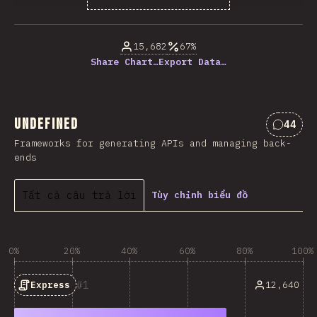
% của người trả lời câu hỏi
15,682
67%
Share Chart…
Export Data…
undefined
44
Nhận x
Frameworks for generating APIs and managing back-
ends
Tất cả câu trả lời
Tùy chỉnh biểu đồ
0%
20%
40%
60%
80%
100%
1
12,640
Express