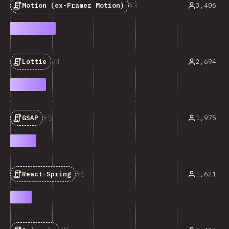
3
3,406
Motion (ex-Framer Motion)
4
2,694
Lottie
5
1,975
GSAP
6
1,621
React-Spring