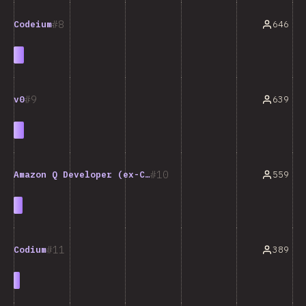
8
646
Codeium
9
639
v0
10
559
Amazon Q Developer (ex-CodeWhisperer)
11
389
Codium