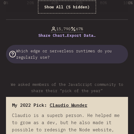
0%
20%
40%
60%
80%
100%
Show All (5 hidden)
% của người trả lời câu hỏi
15,790
67%
Share Chart…
Export Data…
Which edge or serverless runtimes do you
regularly use?
We asked members of the JavaScript community to
share their “pick of the year”
My 2022 Pick:
Claudio Wunder
Claudio is a superb person. He helped me
to grow as a dev, but he also made it
possible to redesign the Node website,