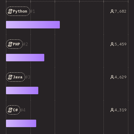
1
7,682
Python
2
5,459
PHP
3
4,629
Java
4
4,319
C#