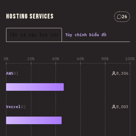
Hosting Services
26
Nhận x
Tất cả câu trả lời
Tùy chỉnh biểu đồ
0%
20%
40%
60%
80%
100%
1
8,306
AWS
2
8,003
Vercel