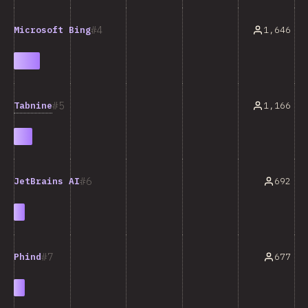
4
1,646
Microsoft Bing
5
Tabnine
1,166
6
692
JetBrains AI
7
677
Phind