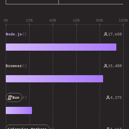
0%
20%
40%
60%
80%
100%
1
17,608
Node.js
2
15,488
Browser
3
4,173
Bun