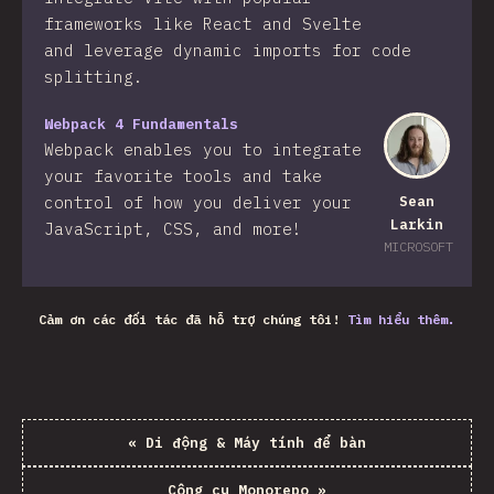
frameworks like React and Svelte
and leverage dynamic imports for code
splitting.
Webpack 4 Fundamentals
Webpack enables you to integrate
your favorite tools and take
control of how you deliver your
Sean
Larkin
JavaScript, CSS, and more!​
MICROSOFT
Cảm ơn các đối tác đã hỗ trợ chúng tôi!
Tìm hiểu thêm.
«
Di động & Máy tính để bàn
Công cụ Monorepo
»