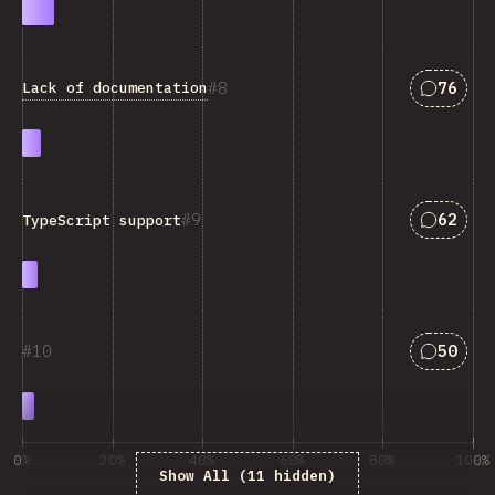
Answers
8
76
Lack of documentation
Answers
9
62
TypeScript support
Answers
10
50
0%
20%
40%
60%
80%
100%
Show All (11 hidden)