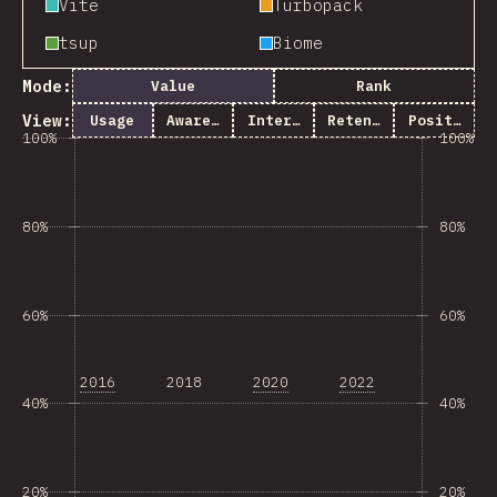
Vite
Turbopack
tsup
Biome
Mode:
Value
Rank
View:
Usage
Awareness
Interest
Retention
Positivity
100%
100%
80%
80%
60%
60%
2016
2018
2020
2022
40%
40%
20%
20%