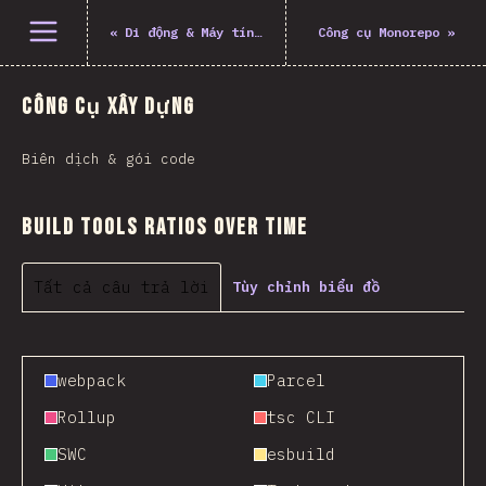
Mở menu
«
Di động & Máy tính để bàn
Công cụ Monorepo
»
Công cụ xây dựng
Biên dịch & gói code
Build Tools Ratios Over Time
Tất cả câu trả lời
Tùy chỉnh biểu đồ
webpack
Parcel
Rollup
tsc CLI
SWC
esbuild