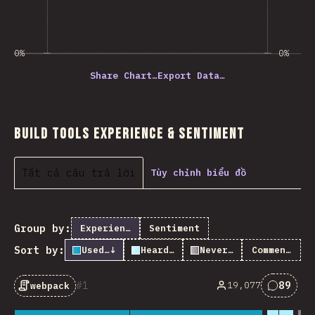
0%
0%
Share Chart…
Export Data…
Build Tools Experience & Sentiment
Tất cả câu trả lời
Tùy chỉnh biểu đồ
Group by:
Experience
Sentiment
Sort by:
Used it
↓
Heard of it
Never heard of it
Comments
1
89
19,077
webpack
Nhận x