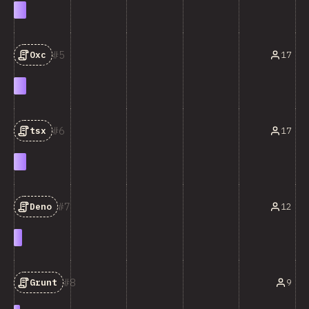
5
17
Oxc
6
17
tsx
7
12
Deno
8
9
Grunt