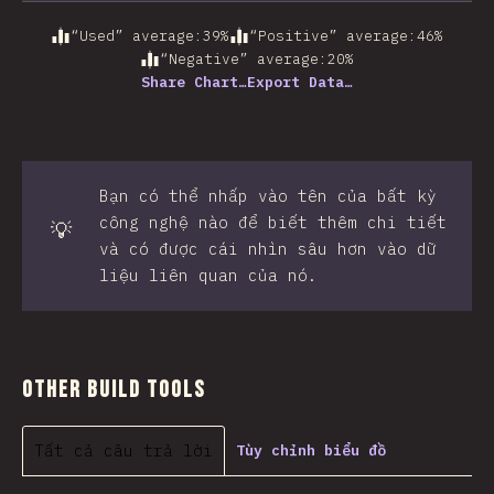
“Used” average
:
39
%
“Positive” average
:
46
%
“Negative” average
:
20
%
Share Chart…
Export Data…
Bạn có thể nhấp vào tên của bất kỳ
công nghệ nào để biết thêm chi tiết
💡
và có được cái nhìn sâu hơn vào dữ
liệu liên quan của nó.
Other Build Tools
Tất cả câu trả lời
Tùy chỉnh biểu đồ