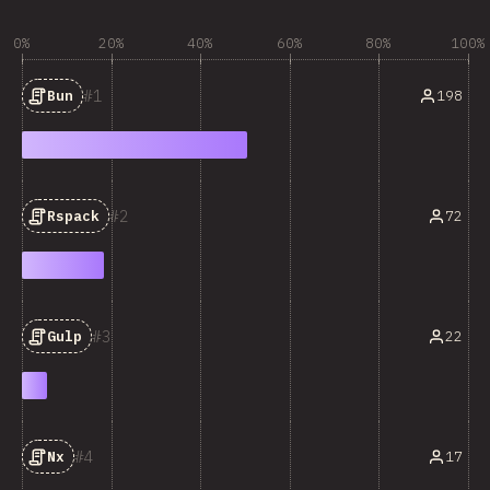
0%
20%
40%
60%
80%
100%
1
198
Bun
2
72
Rspack
3
22
Gulp
4
17
Nx