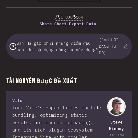
% của người trả lời câu hỏi
1,830
8%
Share Chart…
Export Data…
(CÂU HỎI
Bạn đã gặp phải những điểm đau
DẠNG TỰ
nào khi sử dụng công cụ xây dựng?
DO)
Tài nguyên được đề xuất
Vite
Tour Vite's capabilities include
bundling, optimizing static
assets, hot module reloading,
Steve
Kinney
and its rich plugin ecosystem.
TEMPORAL
Integrate Vite with popular