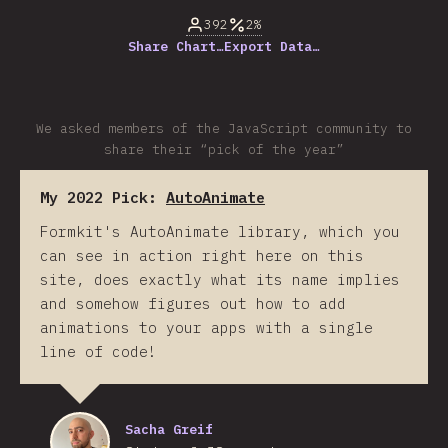
392
2%
Share Chart…
Export Data…
We asked members of the JavaScript community to
share their “pick of the year”
My 2022 Pick:
AutoAnimate
Formkit's AutoAnimate library, which you
can see in action right here on this
site, does exactly what its name implies
and somehow figures out how to add
animations to your apps with a single
line of code!
Sacha Greif