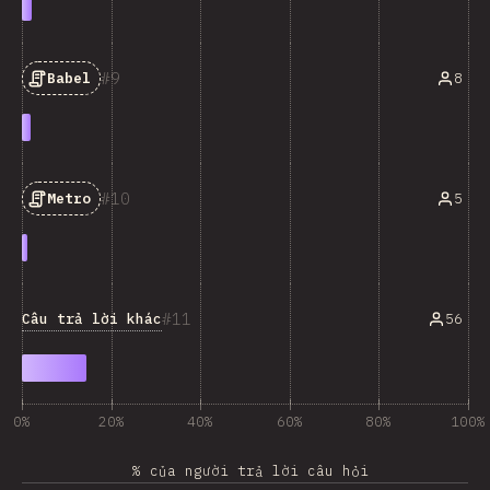
9
8
Babel
10
5
Metro
11
Câu trả lời khác
56
0%
20%
40%
60%
80%
100%
% của người trả lời câu hỏi