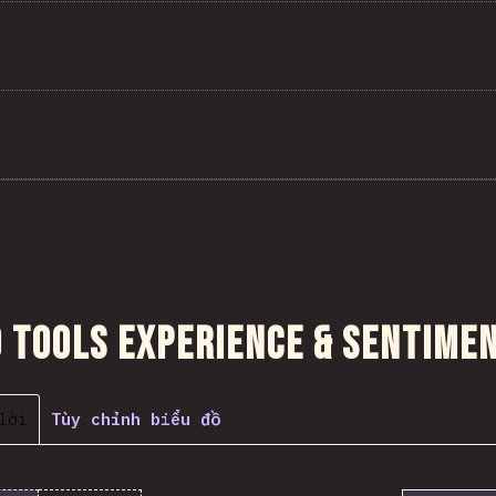
 đến phần
 Tools Experience & Sentime
lời
Tùy chỉnh biểu đồ