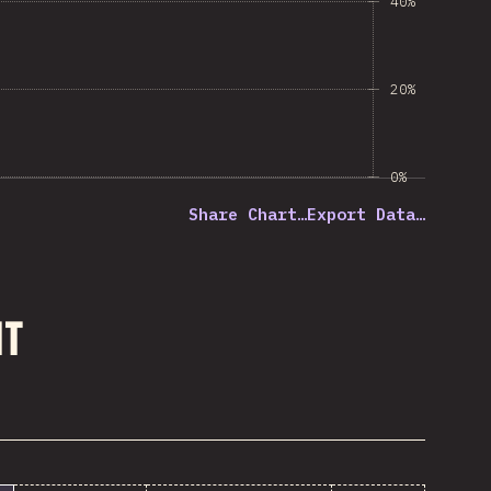
40%
20%
0%
Share Chart…
Export Data…
nt