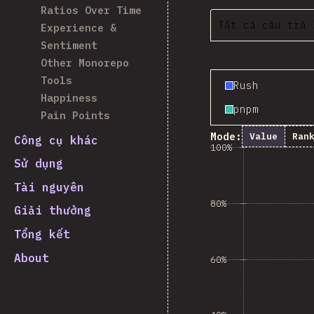
Ratios Over Time
Tất cả câu trả 
Experience &
Sentiment
Other Monorepo
Tools
Rush
Happiness
pnpm
Pain Points
Mode:
Value
Ran
Công cụ khác
100%
Sử dụng
Tài nguyên
80%
Giải thưởng
Tổng kết
About
60%