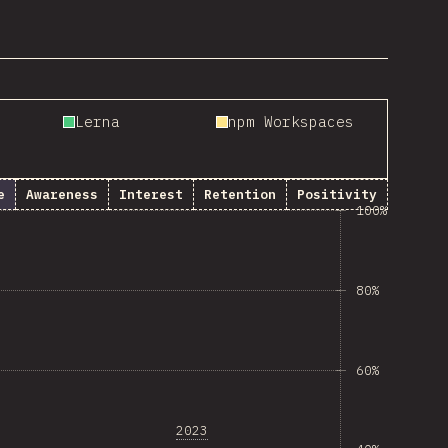
Lerna
npm Workspaces
e
Awareness
Interest
Retention
Positivity
100%
80%
60%
2023