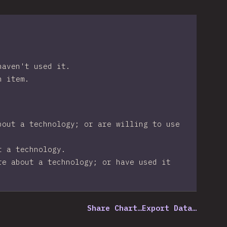
haven't used it.
n item.
bout a technology; or are willing to use
t a technology.
re about a technology; or have used it
Share Chart…
Export Data…