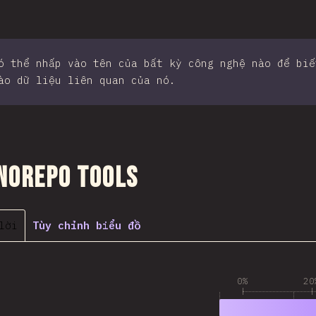
ó thể nhấp vào tên của bất kỳ công nghệ nào để biế
ào dữ liệu liên quan của nó.
 đến phần
norepo Tools
lời
Tùy chỉnh biểu đồ
0%
20
1
79