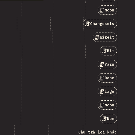
Moon
Changesets
Wireit
Bit
Yarn
Deno
Lage
Moon
Npm
Câu trả lời khác