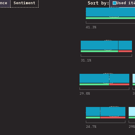
Sort by:
nce
Sentiment
Used it
1
26
18,322
Nhận xét
41.3
%
2
9
18,238
Nhận xét c
31.1
%
3
21
18,223
Nhận xét ch
29.8
%
3
4
13
18,201
Nhận xét
24.7
%
29
%