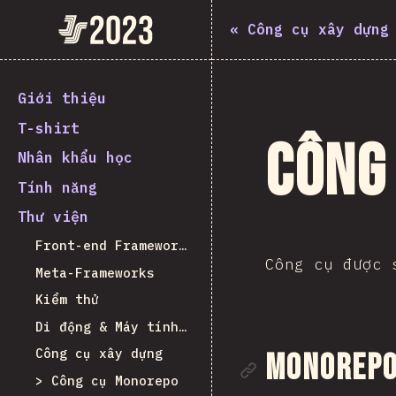
State of JavaScript 2023
«
Công cụ xây dựng
Giới thiệu
T-shirt
Công
Nhân khẩu học
Tính năng
Thư viện
Front-end Frameworks
Công cụ được 
Meta-Frameworks
Kiểm thử
Di động & Máy tính để bàn
Công cụ xây dựng
Liên kết
Monorepo 
Công cụ Monorepo