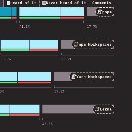
↓
Heard of it
Never heard of it
Comments
pnpm
 cho “pnpm”
41.1
%
17.7
%
npm Workspaces
ho “npm Workspaces”
35.7
%
33.2
%
Yarn Workspaces
o “Yarn Workspaces”
3
%
37.2
%
Lerna
 cho “Lerna”
46.3
%