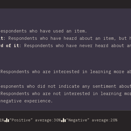
Respondents who have used an item.
it
:
Respondents who have heard about an item, but 
rd of it
:
Respondents who have never heard about a
:
Respondents who are interested in learning more a
Responents who did not indicate any sentiment abou
:
Respondents who are not interested in learning mo
 negative experience.
1
%
“Positive” average
:
30
%
“Negative” average
:
20
%