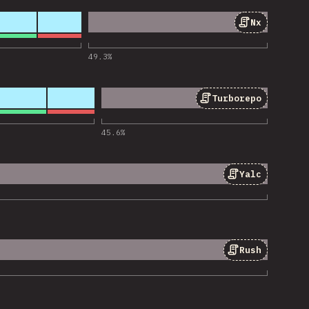
Nx
 cho “Nx”
49.3
%
Turborepo
 cho “Turborepo”
45.6
%
Yalc
 cho “Yalc”
Rush
 cho “Rush”