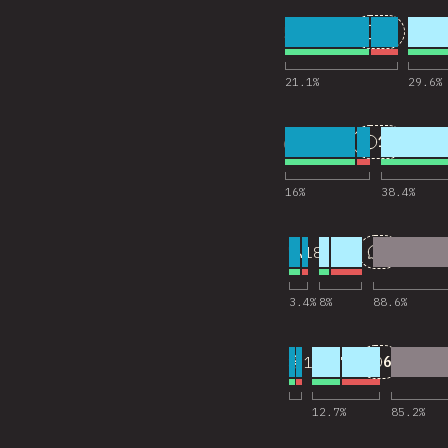
5
25
18,201
Nhận xét
21.1
%
29.6
%
6
11
18,202
Nhận xét
16
%
38.4
%
7
2
18,145
Nhận xét
3.4
%
8
%
88.6
%
8
6
18,173
Nhận xét
12.7
%
85.2
%