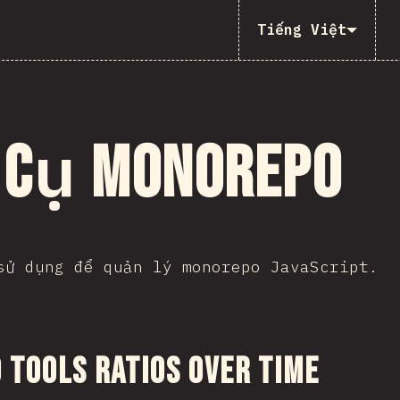
Tiếng Việt
 cụ Monorepo
sử dụng để quản lý monorepo JavaScript.
 đến phần
Tools Ratios Over Time