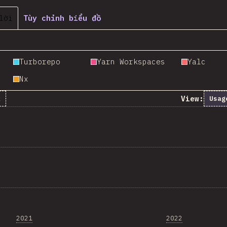
lời
Tùy chỉnh biểu đồ
Turborepo
Yarn Workspaces
Yalc
Nx
View:
k
Usag
2021
2022