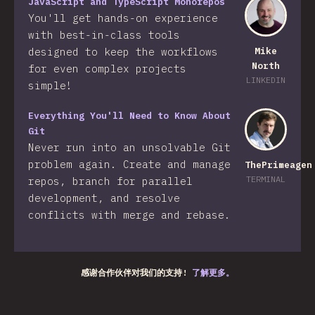
JavaScript and TypeScript Monorepos
You'll get hands-on experience
with best-in-class tools
designed to keep the workflows
Mike
North
for even complex projects
LINKEDIN
simple!
Everything You'll Need to Know About
Git
Never run into an unsolvable Git
problem again. Create and manage
ThePrimeagen
TERMINAL
repos, branch for parallel
development, and resolve
conflicts with merge and rebase.
感谢合作伙伴对我们的支持!
了解更多。