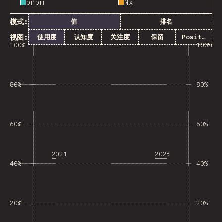
pnpm
Nx
模式:
值
排名
视图:
使用度
认知度
关注度
保留
Positivity
100%
100%
80%
80%
60%
60%
2021
2023
40%
40%
20%
20%