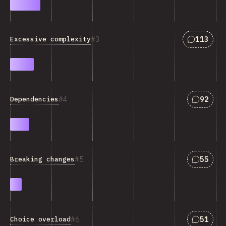
匹配“Exce
3
113
Excessive complexity
匹配“Dep
4
92
Dependencies
匹配“Bre
5
55
Breaking changes
匹配“Cho
6
51
Choice overload