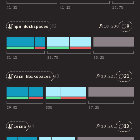
41.3
%
41.1
%
17.7
%
2
9
18,238
npm Workspaces
对“npm
31.1
%
35.7
%
33.2
%
3
21
18,223
Yarn Workspaces
对“Yarn
29.8
%
33
%
37.2
%
4
13
18,201
Lerna
对“Ler