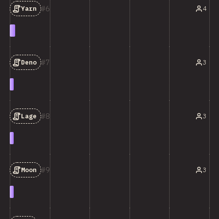
6
4
Yarn
7
3
Deno
8
3
Lage
9
3
Moon