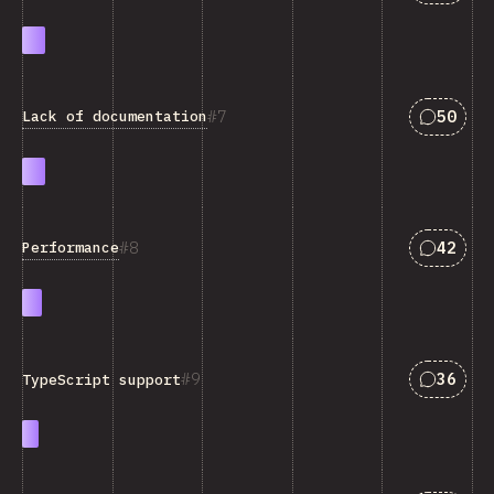
匹配“Lac
7
50
Lack of documentation
匹配“Per
8
42
Performance
匹配“Typ
9
36
TypeScript support