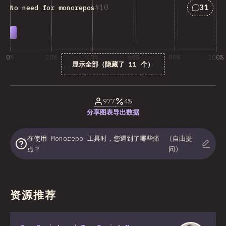
匹配“No 
10
31
No need for monorepos
0%
20%
40%
60%
80%
100%
显示全部（隐藏了 11 个）
受访者百分比
977
4%
分享图表
导出数据
在使用 Monorepo 工具时，您遇到了哪些痛
(自由提
点？
问)
资源推荐