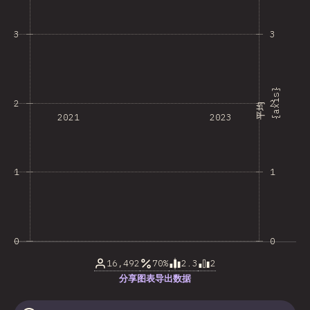
3
3
}
2
2
平
均
{
a
x
i
s
2021
2023
1
1
0
0
16,492
70%
2.3
2
分享图表
导出数据