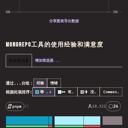
0%
0%
分享图表
导出数据
Monorepo工具的使用经验和满意度
所有受访者
增加筛选器...
通过...分组：
经验
情绪
根据此项排序:
🤓 用过
↓
👀 有听说过
🤷 没听说过
Comments
1
26
18,322
pnpm
对“pnp