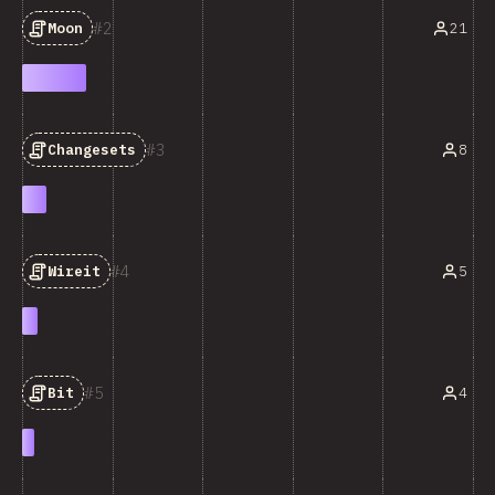
2
21
Moon
3
8
Changesets
4
5
Wireit
5
4
Bit