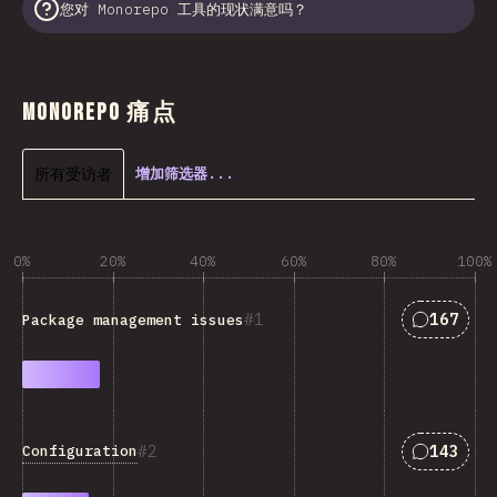
您对 Monorepo 工具的现状满意吗？
Monorepo 痛点
所有受访者
增加筛选器...
0%
20%
40%
60%
80%
100%
匹配“Pack
1
167
Package management issues
匹配“Conf
2
143
Configuration