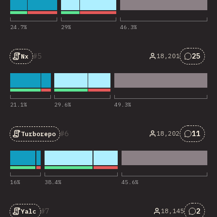
24.7
%
29
%
46.3
%
5
25
18,201
Nx
对“Nx”
21.1
%
29.6
%
49.3
%
6
11
18,202
Turborepo
对“Tur
16
%
38.4
%
45.6
%
7
2
18,145
Yalc