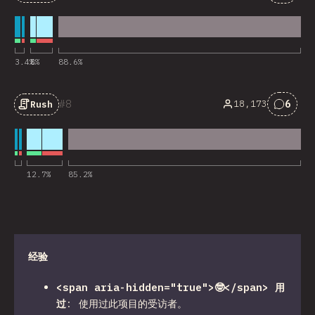
对“Ya
3.4
%
8
%
88.6
%
8
6
18,173
Rush
对“Ru
12.7
%
85.2
%
经验
<span aria-hidden="true">🤓</span> 用
过
:
使用过此项目的受访者。