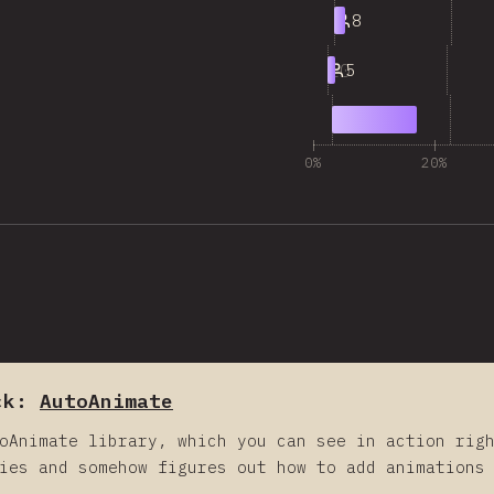
9
8
10
5
11
56
0%
20%
ck:
AutoAnimate
oAnimate library, which you can see in action rig
ies and somehow figures out how to add animations