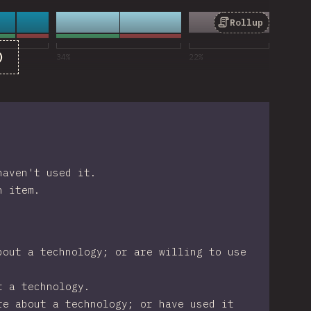
Rollup
นสำหรับ “Rollup”
)
34
%
22
%
haven't used it.
n item.
bout a technology; or are willing to use
t a technology.
re about a technology; or have used it