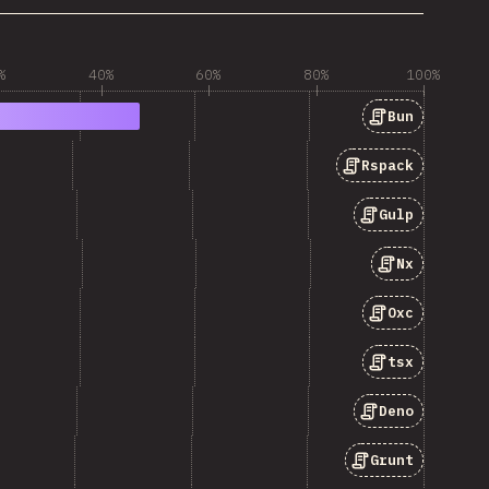
%
40%
60%
80%
100%
Bun
Rspack
Gulp
Nx
Oxc
tsx
Deno
Grunt