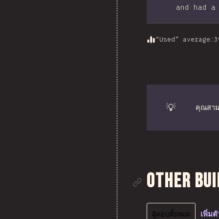
and had a
“Used” average
:
3
💡
คุณสามา
ลิงก์ไปยั
Other Bui
ผู้ตอบทั้งหมด
เพิ่ม