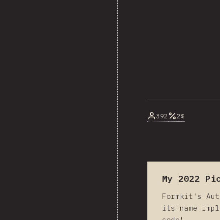
392
2%
My 2022 Pi
Formkit's Aut
its name impl
code!