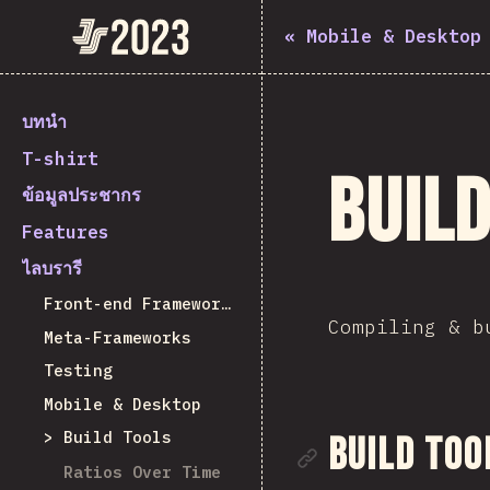
State of JavaScript 2023
«
Mobile & Desktop
บทนำ
T-shirt
Build
ข้อมูลประชากร
Features
ไลบรารี
Front-end Frameworks
Compiling & b
Meta-Frameworks
Testing
Mobile & Desktop
Build Tools
ลิงก์ไปยั
Build Too
Ratios Over Time