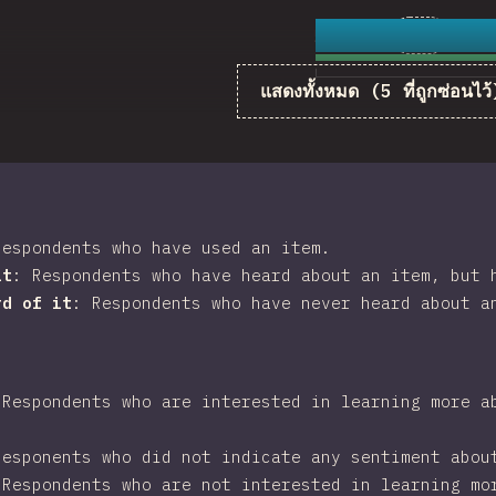
5
24
19,020
ความคิดเห็
แสดงทั้งหมด (5 ที่ถูกซ่อนไว้
44
%
Respondents who have used an item.
it
:
Respondents who have heard about an item, but 
rd of it
:
Respondents who have never heard about a
:
Respondents who are interested in learning more a
Responents who did not indicate any sentiment abou
:
Respondents who are not interested in learning mo