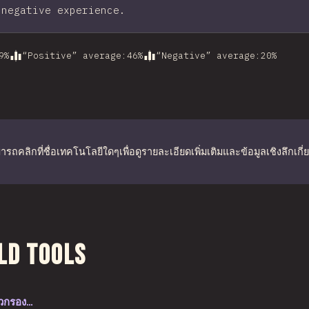
 negative experience.
9
%
“Positive” average
:
46
%
“Negative” average
:
20
%
รถคลิกที่ชื่อเทคโนโลยีใดๆเพื่อดูรายละเอียดเพิ่มเติมและข้อมูลเชิงลึกเกี่ยวก
งส่วนนี้
ld Tools
ตัวกรอง…